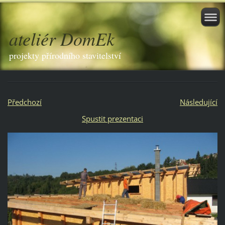
ateliér DomEk
projekty přírodního stavitelství
Předchozí
Následující
Spustit prezentaci