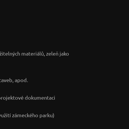
žitelných materiálů, zeleň jako
staveb, apod.
projektové dokumentaci
využití zámeckého parku)