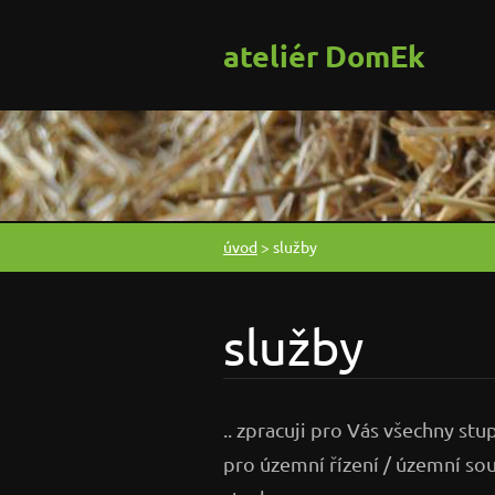
ateliér DomEk
úvod
>
služby
služby
.. zpracuji pro Vás všechny s
pro územní řízení / územní so