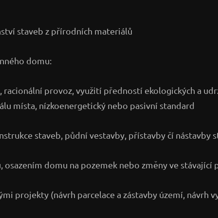
ství staveb z přírodních materiálů
dinného domu:
 racionální provoz, využití předností ekologických a udr
iálu místa, nízkoenergetický nebo pasivní standard
nstrukce staveb, půdní vestavby, přístavby čí nástavby 
, osazením domu na pozemek nebo změny ve stávající 
ými projekty (návrh parcelace a zástavby území, návrh 