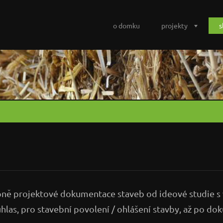
o domku
projekty
s
tupně projektové dokumentace staveb od ideové studie s 
uhlas, pro stavební povolení / ohlášení stavby, až po d