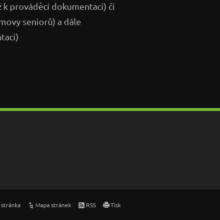
 k prováděcí dokumentaci) či
omovy seniorů) a dále
taci)
 stránka
Mapa stránek
RSS
Tisk