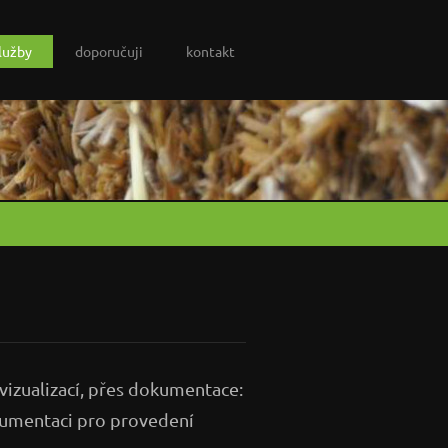
lužby
doporučuji
kontakt
vizualizací, přes dokumentace:
okumentaci pro provedení